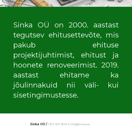
Sinka OÜ on 2000. aastast
tegutsev ehitusettevõte, mis
pakub ehituse
projektijuhtimist, ehitust ja
hoonete renoveerimist. 2019.
aastast ehitame ka
jõulinnakuid nii väli- kui
sisetingimustesse.
Sinka OÜ /
+372 501 9010
/
info@sinka.ee