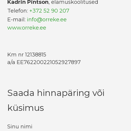
Kadrin Pintson
, elamuskoolitused
Telefon:
+372 52 90 207
E-mail:
info@orreke.ee
www.orreke.ee
Km nr 12138815
a/a EE762200221052927897
Saada hinnapäring või
küsimus
Sinu nimi